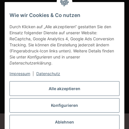
INFOBEREICH
Wie wir Cookies & Co nutzen
Ausgezeichneter Kundenservice
Durch Klicken auf „Alle akzeptieren“ gestatten Sie den
Einsatz folgender Dienste auf unserer Website:
ReCaptcha, Google Analytics 4, Google Ads Conversion
Tracking. Sie können die Einstellung jederzeit ändern
(Fingerabdruck-Icon links unten). Weitere Details finden
Sie unter
Konfigurieren
und in unserer
Datenschutzerklärung
.
Impressum
|
Datenschutz
Alle akzeptieren
Vertrag widerrufen
Konfigurieren
* Alle Preise inkl. gesetzlicher USt., zzgl.
Versand
Google Analytics deaktivieren
Status: Opt-Out-Cookie ist nicht gesetzt
Ablehnen
(Tracking aktiv)