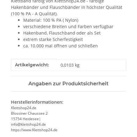
Klettband farbig von Klettshop24.de - farbige
Hakenbänder und Flauschbänder in höchster Qualität
(100 % PA - A Qualität).
Material: 100 % PA ( Nylon)
verschiedene Breiten und Farben verfügbar
Hakenband, Flauschband oder als Set
extrem starke Scherfestigkeit
ca. 10.000 mal öffnen und schließen
Produkteigenschaft
Wert
Artikelgewicht:
0,0103
kg
Angaben zur Produktsicherheit
Herstellerinformationen:
Klettshop24.de
Blossiner Chaussee 2
15754 Heidesee|
info@klettshop24.de
https://www.Klettshop24.de