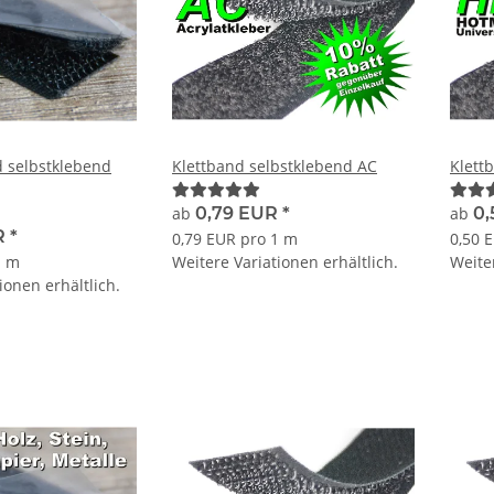
 selbstklebend
Klettband selbstklebend AC
Klett
ab
0,79 EUR
*
ab
0
R
*
0,79 EUR pro 1 m
0,50 
1 m
Weitere Variationen erhältlich.
Weiter
ionen erhältlich.