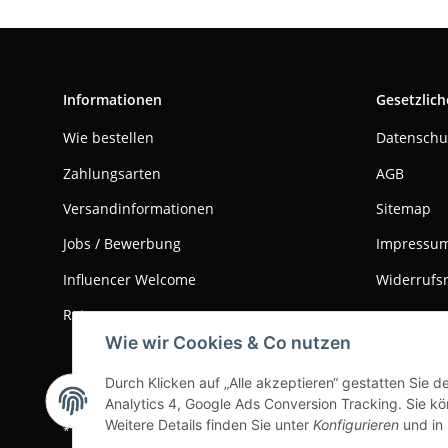
Informationen
Gesetzlich
Wie bestellen
Datenschu
Zahlungsarten
AGB
Versandinformationen
Sitemap
Jobs / Bewerbung
Impressu
Influencer Welcome
Widerrufs
Retouren
Wie wir Cookies & Co nutzen
Durch Klicken auf „Alle akzeptieren“ gestatten Sie 
Vertrag widerrufen
Analytics 4, Google Ads Conversion Tracking. Sie kön
Weitere Details finden Sie unter
Konfigurieren
und in
* Alle Preise inkl. gesetzlicher USt., zzgl.
Versand