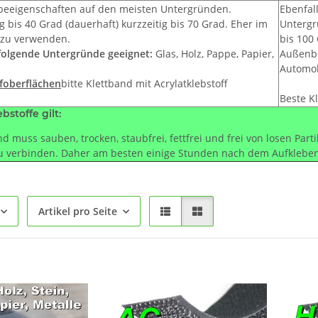
ebeeigenschaften auf den meisten Untergründen.
Ebenfal
g bis 40 Grad (dauerhaft) kurzzeitig bis 70 Grad. Eher im
Untergr
 zu verwenden.
bis 100
 folgende Untergründe geeignet:
Glas, Holz, Pappe, Papier,
Außenbe
Automob
foberflächen
bitte Klettband mit Acrylatklebstoff
Beste K
bstoffe gilt:
d muss sauben, trocken, staubfrei, fettfrei und frei von losen Part
 verbinden. Daher am besten einige Stunden nach dem Aufkleben 
Artikel pro Seite