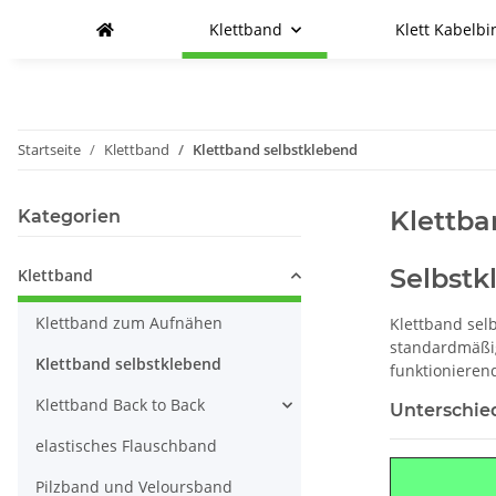
Klettband
Klett Kabelbi
Startseite
Klettband
Klettband selbstklebend
Klettba
Kategorien
Selbstk
Klettband
Klettband zum Aufnähen
Klettband sel
standardmäßi
Klettband selbstklebend
funktionieren
Klettband Back to Back
Unterschie
elastisches Flauschband
Pilzband und Veloursband