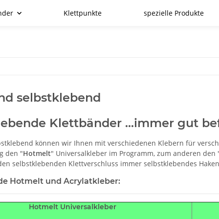
nder
Klettpunkte
spezielle Produkte
nd selbstklebend
lebende Klettbänder ...immer gut bef
bstklebend können wir Ihnen mit verschiedenen Klebern für versc
g den "
Hotmelt
" Universalkleber im Programm, zum anderen den 
den selbstklebenden Klettverschluss immer selbstklebendes Hak
de Hotmelt und Acrylatkleber:
Hotmelt Universalkleber