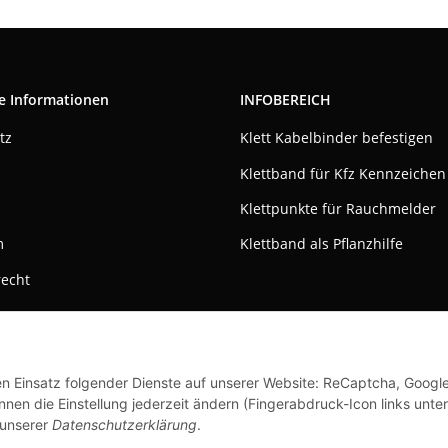
e Informationen
INFOBEREICH
tz
Klett Kabelbinder befestigen
Klettband für Kfz Kennzeichen
Klettpunkte für Rauchmelder
m
Klettband als Pflanzhilfe
recht
den Einsatz folgender Dienste auf unserer Website: ReCaptcha, Googl
nen die Einstellung jederzeit ändern (Fingerabdruck-Icon links unten
 unserer
Datenschutzerklärung
.