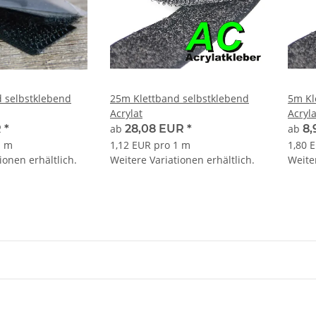
 selbstklebend
25m Klettband selbstklebend
5m Kl
Acrylat
Acryla
R
*
ab
28,08 EUR
*
ab
8
1 m
1,12 EUR pro 1 m
1,80 
ionen erhältlich.
Weitere Variationen erhältlich.
Weiter