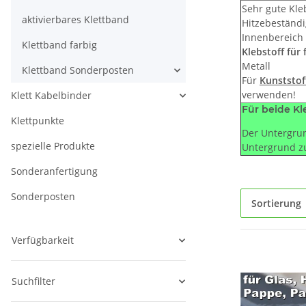
Sehr gute Kl
aktivierbares Klettband
Hitzebeständi
Innenbereich
Klettband farbig
Klebstoff für
Metall
Klettband Sonderposten
Für
Kunststof
verwenden!
Klett Kabelbinder
Für beide Kle
Klettpunkte
Der Untergrun
spezielle Produkte
Untergrund zu
Sonderanfertigung
Sonderposten
Sortierung
Verfügbarkeit
Suchfilter