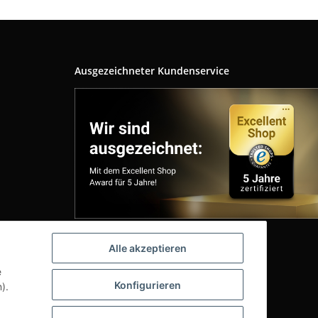
Ausgezeichneter Kundenservice
Alle akzeptieren
e
Konfigurieren
).