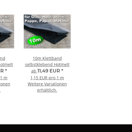
and
10m Klettband
Hotmelt
selbstklebend Hotmelt
UR
*
ab
11,49 EUR
*
 1 m
1,15 EUR pro 1 m
ionen
Weitere Variationen
.
erhältlich.