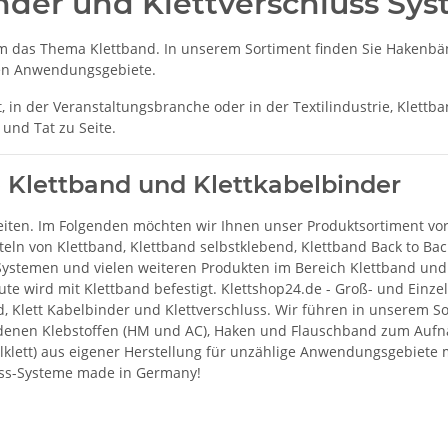
inder und Klettverschluss Sy
 um das Thema Klettband. In unserem Sortiment finden Sie Hakenbä
chen Anwendungsgebiete.
 in der Veranstaltungsbranche oder in der Textilindustrie, Klettban
und Tat zu Seite.
 Klettband und Klettkabelbinder
ten. Im Folgenden möchten wir Ihnen unser Produktsortiment vors
tteln von Klettband, Klettband selbstklebend, Klettband Back to B
-Systemen und vielen weiteren Produkten im Bereich Klettband und
te wird mit Klettband befestigt. Klettshop24.de - Groß- und Einzel
d, Klett Kabelbinder und Klettverschluss. Wir führen in unserem So
denen Klebstoffen (HM und AC), Haken und Flauschband zum Aufnä
elklett) aus eigener Herstellung für unzählige Anwendungsgebiete
luss-Systeme made in Germany!