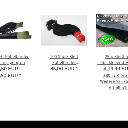
ett Kabelbinder
100 Stück Klett
25m Klettb
m Jägergrün
Kabelbinder
selbstklebend 
Festmontage 38mm x
,50 EUR -
85,00 EUR
*
ab
19,99 E
300mm SCHWARZ /
0,80 EUR pro
,50 EUR
*
ROT
Weitere Variat
erhältlich