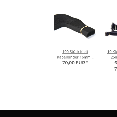
100 Stück Klett
10 Kl
Kabelbinder 16mm x
25m
300mm SCHWARZ
70,00 EUR
*
6
7