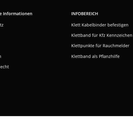
e Informationen
INFOBEREICH
tz
Klett Kabelbinder befestigen
Klettband für Kfz Kennzeichen
Klettpunkte für Rauchmelder
m
Klettband als Pflanzhilfe
recht
ktivieren
Status: Opt-Out-Cookie ist nicht gesetzt (Tracking aktiv)
© Klettshop24.de