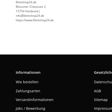
Klettshop24.de
Blossiner Chaussee 2
15754 Heidesee|
info@klettshop24.de
https://www.Klettshop24.de
Informationen
Gesetzlich
Wie bestellen
Datenschu
Zahlungsarten
AGB
Versandinformationen
Sitemap
Jobs / Bewerbung
Impressu