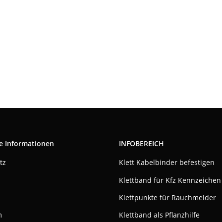
e Informationen
INFOBEREICH
tz
Klett Kabelbinder befestigen
Klettband für Kfz Kennzeichen
Klettpunkte für Rauchmelder
m
Klettband als Pflanzhilfe