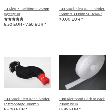
10 Klett Kabelbinder 25mm
100 Stück Klett Kabelbinder
Jägergrün
16mm x 300mm SCHWARZ
70,00 EUR
*
6,50 EUR -
7,50 EUR
*
100 Stück Klett Kabelbinder
10m Klettband Back to Back
Festmontage 38mm x
20mm weiß
300mm SCHWARZ / ROT
85,00 EUR
*
13,85 EUR
*