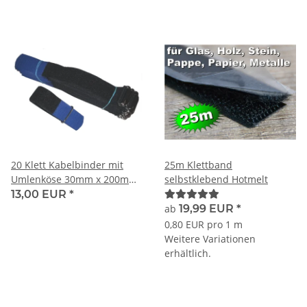
20 Klett Kabelbinder mit
25m Klettband
Umlenköse 30mm x 200mm
selbstklebend Hotmelt
SONDERPOSTEN
13,00 EUR
*
ab
19,99 EUR
*
0,80 EUR pro 1 m
Weitere Variationen
erhältlich.