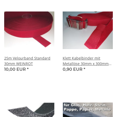
25m Velourband Standard
Klett Kabelbinder mit
30mm WEINROT
Metallöse 30mm x 300mm
ROT / ROT Haken und
10,00 EUR
*
0,90 EUR
*
Flausch auf GLEICHER Seite