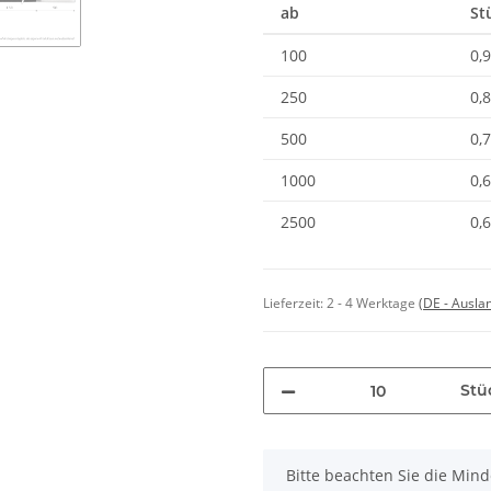
ab
St
100
0,
250
0,
500
0,
1000
0,
2500
0,
Lieferzeit:
2 - 4 Werktage
(DE - Ausla
Stü
x
Bitte beachten Sie die Min