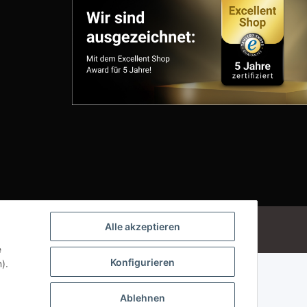
Powered by
JTL-Shop
Alle akzeptieren
e
Konfigurieren
).
Ablehnen