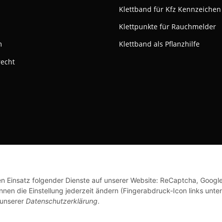
Klettband für Kfz Kennzeichen
Klettpunkte für Rauchmelder
m
Klettband als Pflanzhilfe
recht
ktivieren
Status: Opt-Out-Cookie ist nicht gesetzt (Tracking aktiv)
© Klettshop24.de
den Einsatz folgender Dienste auf unserer Website: ReCaptcha, Googl
nen die Einstellung jederzeit ändern (Fingerabdruck-Icon links unten
 unserer
Datenschutzerklärung
.