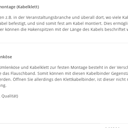
montage (Kabelklett)
en z.B. in der Veranstaltungsbranche und überall dort, wo viele K
bel befestigt, und sind somit fest am Kabel montiert. Dies ermö
ter können die Hakenspitzen mit der Länge des Kabels beschriftet 
enköse
mlenköse und Kabelklett zur festen Montage besteht in der Versc
ie das Flauschband. Somit können mit diesen Kabelbinder Gegenst
erden. Öffnen Sie allerdings den Klettkabelbinder, ist dieser n
ung.
 Qualität)