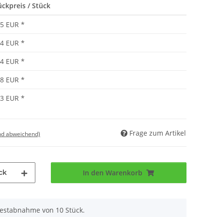
ückpreis / Stück
95 EUR
*
84 EUR
*
74 EUR
*
68 EUR
*
63 EUR
*
Frage zum Artikel
nd abweichend)
ck
In den Warenkorb
destabnahme von 10 Stück.