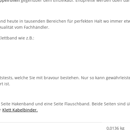
ppelrollen
gegenüber dem Einzelkauf. Endpreise werden oben darg
band heute in tausenden Bereichen für perfekten Halt wo immer e
Qualität vom Fachhändler.
lettband wie z.B.:
tstests, welche Sie mit bravour bestehen. Nur so kann gewährleiste
t ist.
e Seite Hakenband und eine Seite Flauschband. Beide Seiten sind ü
er
Klett Kabelbinder.
0,0136
kg