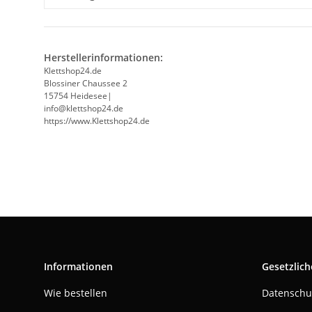
Herstellerinformationen:
Klettshop24.de
Blossiner Chaussee 2
15754 Heidesee|
info@klettshop24.de
https://www.Klettshop24.de
Informationen
Gesetzlich
Wie bestellen
Datenschu