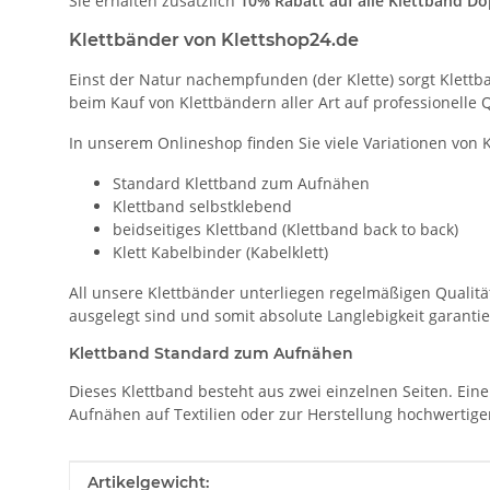
Sie erhalten zusätzlich
10% Rabatt auf alle Klettband Do
Klettbänder von Klettshop24.de
Einst der Natur nachempfunden (der Klette) sorgt Klett
beim Kauf von Klettbändern aller Art auf professionelle 
In unserem Onlineshop finden Sie viele Variationen von K
Standard Klettband zum Aufnähen
Klettband selbstklebend
beidseitiges Klettband (Klettband back to back)
Klett Kabelbinder (Kabelklett)
All unsere Klettbänder unterliegen regelmäßigen Qualitä
ausgelegt sind und somit absolute Langlebigkeit garantier
Klettband Standard zum Aufnähen
Dieses Klettband besteht aus zwei einzelnen Seiten. Ein
Aufnähen auf Textilien oder zur Herstellung hochwertig
Produkteigenschaft
Wert
Artikelgewicht: