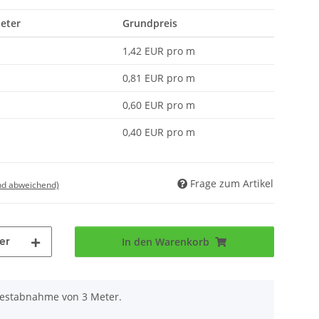
Meter
Grundpreis
1,42 EUR pro m
0,81 EUR pro m
0,60 EUR pro m
0,40 EUR pro m
Frage zum Artikel
nd abweichend)
er
In den Warenkorb
destabnahme von 3 Meter.