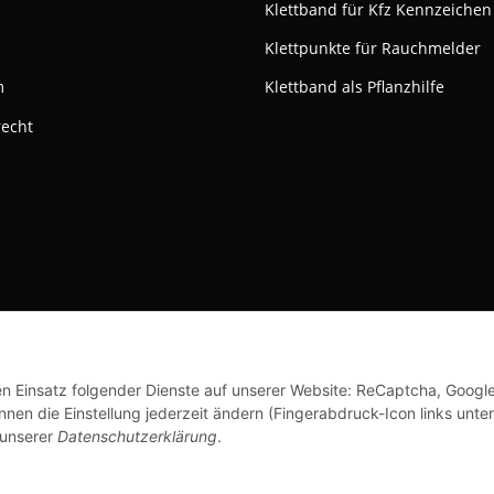
Klettband für Kfz Kennzeichen
Klettpunkte für Rauchmelder
m
Klettband als Pflanzhilfe
recht
ktivieren
Status: Opt-Out-Cookie ist nicht gesetzt (Tracking aktiv)
© Klettshop24.de
den Einsatz folgender Dienste auf unserer Website: ReCaptcha, Googl
nen die Einstellung jederzeit ändern (Fingerabdruck-Icon links unten
 unserer
Datenschutzerklärung
.