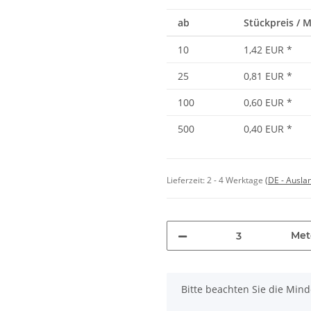
ab
Stückpreis / 
10
1,42 EUR
*
25
0,81 EUR
*
100
0,60 EUR
*
500
0,40 EUR
*
Lieferzeit:
2 - 4 Werktage
(DE - Ausla
Met
x
Bitte beachten Sie die Min