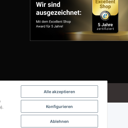
Powered by
JTL-Shop
Alle akzeptieren
e
Konfigurieren
).
Ablehnen