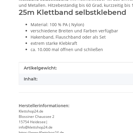
und Metallen. Hitzebeständig bis 60 Grad, kurzzeitig bis 
25m Klettband selbstklebend
Material: 100 % PA ( Nylon)
verschiedene Breiten und Farben verfügbar
Hakenband, Flauschband oder als Set
extrem starke Klebkraft
ca. 10.000 mal öffnen und schließen
Produkteigenschaft
Wert
Artikelgewicht:
Inhalt:
Herstellerinformationen:
Klettshop24.de
Blossiner Chaussee 2
15754 Heidesee|
info@klettshop24.de
https://www.Klettshop24.de