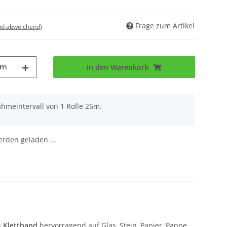
Frage zum Artikel
nd abweichend)
5m
In den Warenkorb
ahmeintervall von 1 Rolle 25m.
den geladen ...
s
Klettband
hervorragend auf Glas, Stein, Papier, Pappe