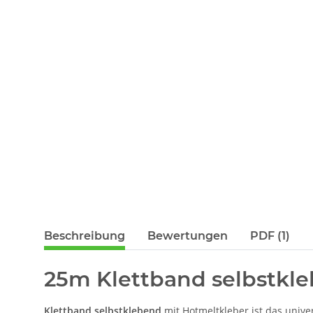
Beschreibung
Bewertungen
PDF (1)
25m Klettband selbstkle
Klettband selbstklebend
mit Hotmeltkleber ist das univer