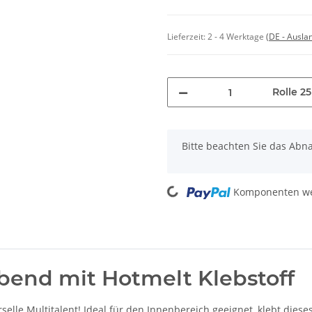
Lieferzeit:
2 - 4 Werktage
(DE - Ausla
Rolle 2
x
Bitte beachten Sie das Abn
Loading...
Komponenten wer
bend mit Hotmelt Klebstoff
selle Multitalent! Ideal für den Innenbereich geeignet, klebt diese