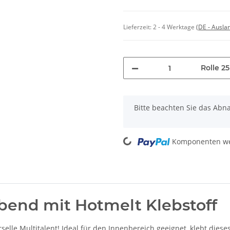
Lieferzeit:
2 - 4 Werktage
(DE - Ausla
Rolle 2
x
Bitte beachten Sie das Abn
Loading...
Komponenten wer
bend mit Hotmelt Klebstoff
selle Multitalent! Ideal für den Innenbereich geeignet, klebt diese