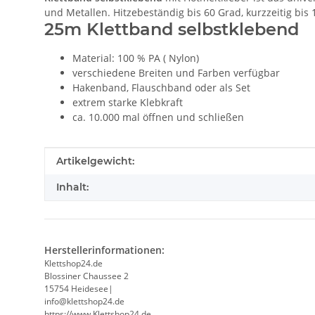
und Metallen. Hitzebeständig bis 60 Grad, kurzzeitig bis 
25m Klettband selbstklebend
Material: 100 % PA ( Nylon)
verschiedene Breiten und Farben verfügbar
Hakenband, Flauschband oder als Set
extrem starke Klebkraft
ca. 10.000 mal öffnen und schließen
Produkteigenschaft
Wert
Artikelgewicht:
Inhalt:
Herstellerinformationen:
Klettshop24.de
Blossiner Chaussee 2
15754 Heidesee|
info@klettshop24.de
https://www.Klettshop24.de