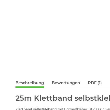
Beschreibung
Bewertungen
PDF (1)
25m Klettband selbstkle
Klettband selbstklebend
mit Hotmeltkleber ist das univer