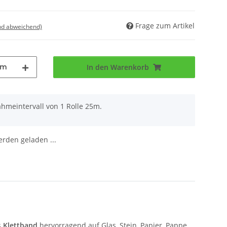
Frage zum Artikel
nd abweichend)
5m
In den Warenkorb
ahmeintervall von 1 Rolle 25m.
den geladen ...
s
Klettband
hervorragend auf Glas, Stein, Papier, Pappe