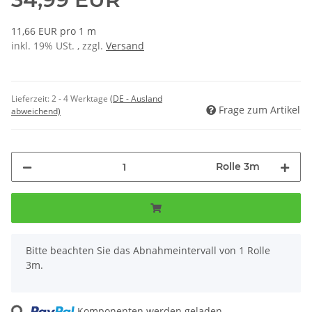
11,66 EUR pro 1 m
inkl. 19% USt. , zzgl.
Versand
Lieferzeit:
2 - 4 Werktage
(DE - Ausland
Frage zum Artikel
abweichend)
Rolle 3m
x
Bitte beachten Sie das Abnahmeintervall von 1 Rolle
3m.
Loading...
Komponenten werden geladen ...