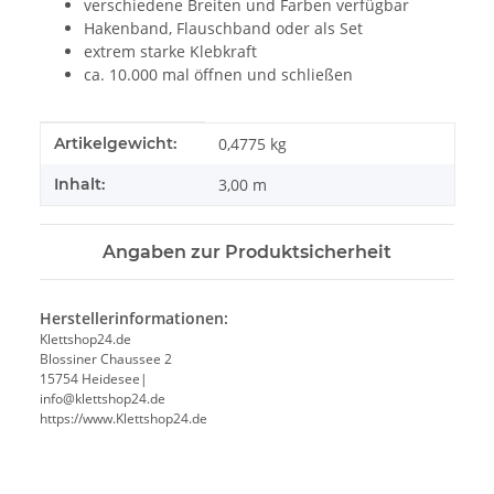
verschiedene Breiten und Farben verfügbar
Hakenband, Flauschband oder als Set
extrem starke Klebkraft
ca. 10.000 mal öffnen und schließen
Produkteigenschaft
Wert
Artikelgewicht:
0,4775
kg
Inhalt:
3,00 m
Angaben zur Produktsicherheit
Herstellerinformationen:
Klettshop24.de
Blossiner Chaussee 2
15754 Heidesee|
info@klettshop24.de
https://www.Klettshop24.de