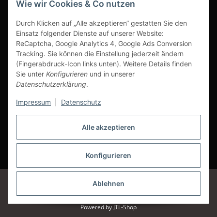
Wie wir Cookies & Co nutzen
Ausgezeichneter Kundenservice
Durch Klicken auf „Alle akzeptieren“ gestatten Sie den
Einsatz folgender Dienste auf unserer Website:
ReCaptcha, Google Analytics 4, Google Ads Conversion
Tracking. Sie können die Einstellung jederzeit ändern
(Fingerabdruck-Icon links unten). Weitere Details finden
Sie unter
Konfigurieren
und in unserer
Datenschutzerklärung
.
Impressum
|
Datenschutz
Alle akzeptieren
Vertrag widerrufen
Konfigurieren
* Alle Preise inkl. gesetzlicher USt., zzgl.
Versand
Google Analytics deaktivieren
Status: Opt-Out-Cookie ist nicht gesetzt
Ablehnen
(Tracking aktiv)
© Klettshop24.de
Powered by
JTL-Shop