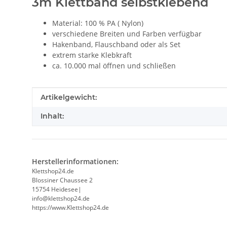
3m Klettband selbstklebend
Material: 100 % PA ( Nylon)
verschiedene Breiten und Farben verfügbar
Hakenband, Flauschband oder als Set
extrem starke Klebkraft
ca. 10.000 mal öffnen und schließen
Produkteigenschaft
Wert
Artikelgewicht:
Inhalt:
Herstellerinformationen:
Klettshop24.de
Blossiner Chaussee 2
15754 Heidesee|
info@klettshop24.de
https://www.Klettshop24.de