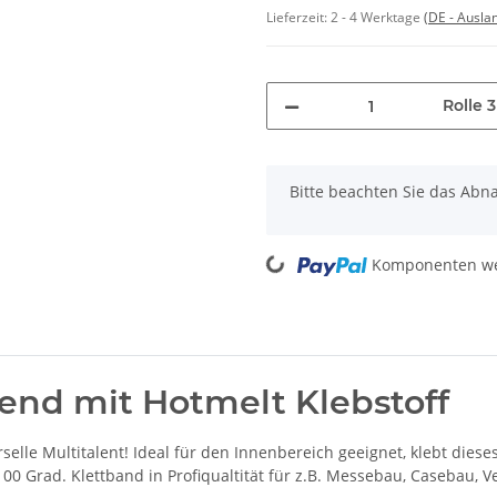
Lieferzeit:
2 - 4 Werktage
(DE - Ausla
Rolle 
x
Bitte beachten Sie das Abna
Loading...
Komponenten wer
end mit Hotmelt Klebstoff
selle Multitalent! Ideal für den Innenbereich geeignet, klebt diese
100 Grad. Klettband in Profiqualtität für z.B. Messebau, Casebau, 