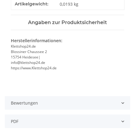
Produkteigenschaft
Wert
Artikelgewicht:
0,0193
kg
Angaben zur Produktsicherheit
Herstellerinformationen:
Klettshop24.de
Blossiner Chaussee 2
15754 Heidesee|
info@klettshop24.de
https://www.Klettshop24.de
Bewertungen
PDF