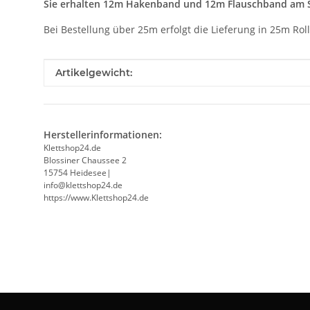
Sie erhalten 12m Hakenband und 12m Flauschband am 
Bei Bestellung über 25m erfolgt die Lieferung in 25m Rol
Produkteigenschaft
Wert
Artikelgewicht:
Herstellerinformationen:
Klettshop24.de
Blossiner Chaussee 2
15754 Heidesee|
info@klettshop24.de
https://www.Klettshop24.de