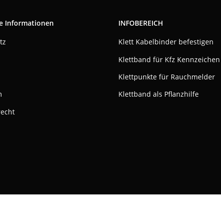
e Informationen
INFOBEREICH
tz
Klett Kabelbinder befestigen
Klettband für Kfz Kennzeichen
Klettpunkte für Rauchmelder
m
Klettband als Pflanzhilfe
recht
ktivieren
Status: Opt-Out-Cookie ist nicht gesetzt (Tracking aktiv)
© Klettshop24.de