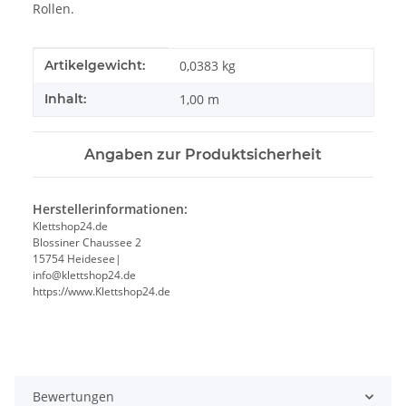
Rollen.
Produkteigenschaft
Wert
Artikelgewicht:
0,0383
kg
Inhalt:
1,00 m
Angaben zur Produktsicherheit
Herstellerinformationen:
Klettshop24.de
Blossiner Chaussee 2
15754 Heidesee|
info@klettshop24.de
https://www.Klettshop24.de
Bewertungen