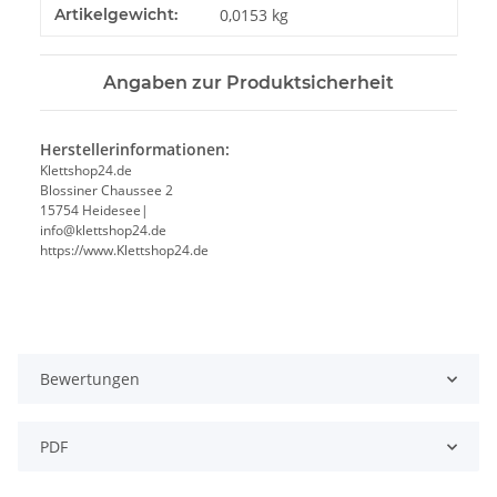
Produkteigenschaft
Wert
Artikelgewicht:
0,0153
kg
Angaben zur Produktsicherheit
Herstellerinformationen:
Klettshop24.de
Blossiner Chaussee 2
15754 Heidesee|
info@klettshop24.de
https://www.Klettshop24.de
Bewertungen
PDF