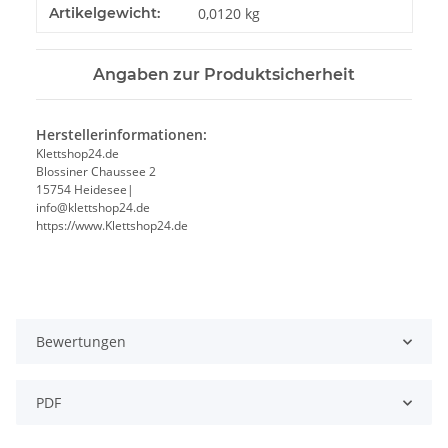
Produkteigenschaft
Wert
Artikelgewicht:
0,0120
kg
Angaben zur Produktsicherheit
Herstellerinformationen:
Klettshop24.de
Blossiner Chaussee 2
15754 Heidesee|
info@klettshop24.de
https://www.Klettshop24.de
Bewertungen
PDF