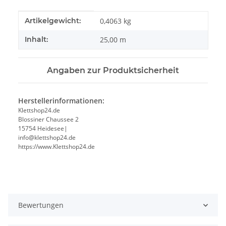
Produkteigenschaft
Wert
Artikelgewicht:
0,4063
kg
Inhalt:
25,00 m
Angaben zur Produktsicherheit
Herstellerinformationen:
Klettshop24.de
Blossiner Chaussee 2
15754 Heidesee|
info@klettshop24.de
https://www.Klettshop24.de
Bewertungen