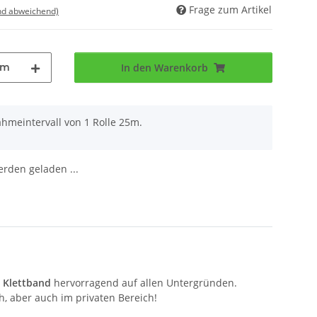
Frage zum Artikel
nd abweichend)
5m
In den Warenkorb
ahmeintervall von 1 Rolle 25m.
den geladen ...
s
Klettband
hervorragend auf allen Untergründen.
h, aber auch im privaten Bereich!