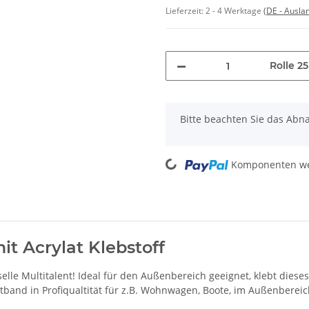
Lieferzeit:
2 - 4 Werktage
(DE - Ausla
Rolle 2
x
Bitte beachten Sie das Abn
Loading...
Komponenten wer
t Acrylat Klebstoff
selle Multitalent! Ideal für den Außenbereich geeignet, klebt diese
ettband in Profiqualtität für z.B. Wohnwagen, Boote, im Außenbereic