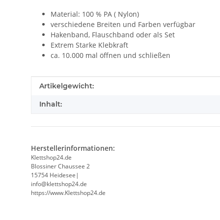
Material: 100 % PA ( Nylon)
verschiedene Breiten und Farben verfügbar
Hakenband, Flauschband oder als Set
Extrem Starke Klebkraft
ca. 10.000 mal öffnen und schließen
Produkteigenschaft
Wert
Artikelgewicht:
Inhalt:
Herstellerinformationen:
Klettshop24.de
Blossiner Chaussee 2
15754 Heidesee|
info@klettshop24.de
https://www.Klettshop24.de