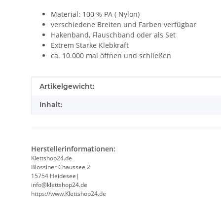
Material: 100 % PA ( Nylon)
verschiedene Breiten und Farben verfügbar
Hakenband, Flauschband oder als Set
Extrem Starke Klebkraft
ca. 10.000 mal öffnen und schließen
Produkteigenschaft
Wert
Artikelgewicht:
Inhalt:
Herstellerinformationen:
Klettshop24.de
Blossiner Chaussee 2
15754 Heidesee|
info@klettshop24.de
https://www.Klettshop24.de