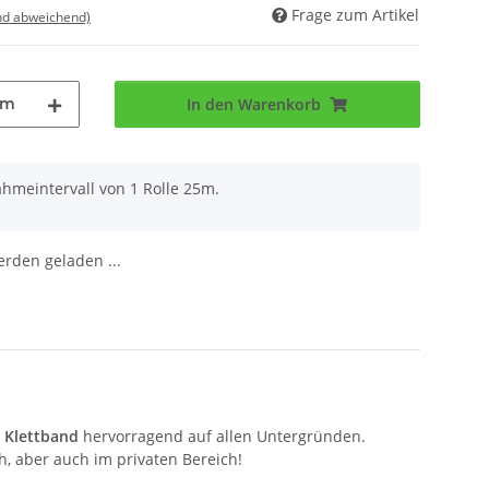
Frage zum Artikel
nd abweichend)
5m
In den Warenkorb
ahmeintervall von 1 Rolle 25m.
den geladen ...
s
Klettband
hervorragend auf allen Untergründen.
h, aber auch im privaten Bereich!