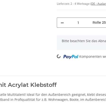
Lieferzeit:
2 - 4 Werktage
(DE - Ausla
Rolle 2
x
Bitte beachten Sie das Abn
Loading...
Komponenten wer
t Acrylat Klebstoff
selle Multitalent! Ideal für den Außenbereich geeignet, klebt diese
ettband in Profiqualtität für z.B. Wohnwagen, Boote, im Außenbereic