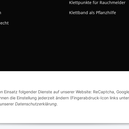
Klettpunkte für Rauchmelder
m
Klettband als Pflanzhilfe
recht
ktivieren
Status: Opt-Out-Cookie ist nicht gesetzt (Tracking aktiv)
© Klettshop24.de
den Einsatz folgender Dienste auf unserer Website: ReCaptcha, Googl
nen die Einstellung jederzeit ändern (Fingerabdruck-Icon links unten
 unserer
Datenschutzerklärung
.