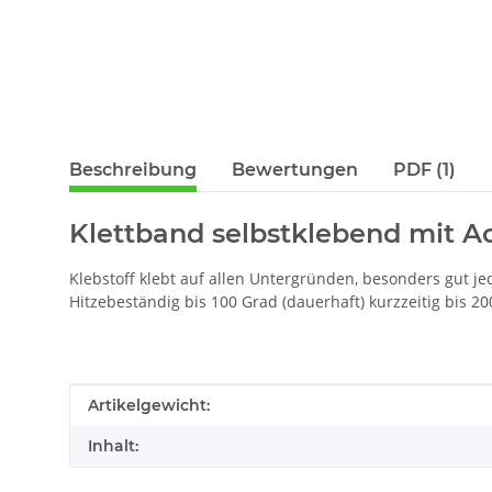
Beschreibung
Bewertungen
PDF (1)
Klettband selbstklebend mit Ac
Klebstoff klebt auf allen Untergründen, besonders gut je
Hitzebeständig bis 100 Grad (dauerhaft) kurzzeitig bis 20
Produkteigenschaft
Wert
Artikelgewicht:
Inhalt: