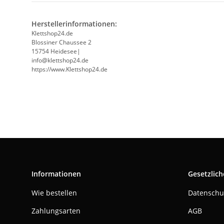
Herstellerinformationen:
Klettshop24.de
Blossiner Chaussee 2
15754 Heidesee|
info@klettshop24.de
https://www.Klettshop24.de
Informationen
Gesetzlich
Wie bestellen
Datenschu
Zahlungsarten
AGB