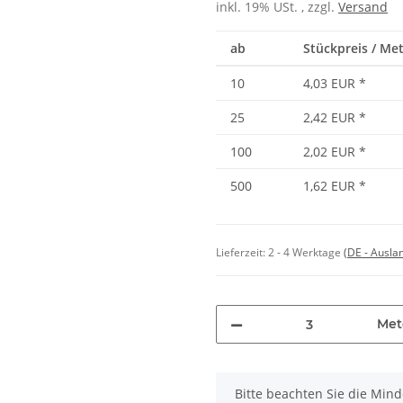
inkl. 19% USt. , zzgl.
Versand
ab
Stückpreis / Met
10
4,03 EUR
*
25
2,42 EUR
*
100
2,02 EUR
*
500
1,62 EUR
*
Lieferzeit:
2 - 4 Werktage
(DE - Ausla
Met
x
Bitte beachten Sie die Min