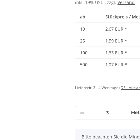
inkl. 19% USt. , zzgl.
Versand
ab
Stückpreis / Met
10
2,67 EUR
*
25
1,59 EUR
*
100
1,33 EUR
*
500
1,07 EUR
*
Lieferzeit:
2 - 4 Werktage
(DE - Ausla
Met
x
Bitte beachten Sie die Min