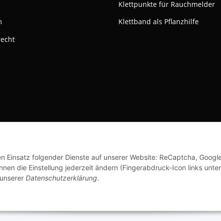
Klettpunkte für Rauchmelder
m
Klettband als Pflanzhilfe
recht
ktivieren
Status: Opt-Out-Cookie ist nicht gesetzt (Tracking aktiv)
© Klettshop24.de
den Einsatz folgender Dienste auf unserer Website: ReCaptcha, Googl
nen die Einstellung jederzeit ändern (Fingerabdruck-Icon links unten
 unserer
Datenschutzerklärung
.