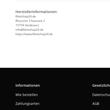
Herstellerinformationen:
Klettshop24.de
Blossiner Chaussee 2
15754 Heidesee|
info@klettshop24.de
https://www.Klettshop24.de
Informationen
Gesetzlich
Wie bestellen
Datenschu
Zahlungsarten
AGB