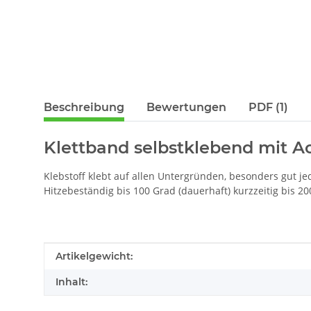
Beschreibung
Bewertungen
PDF (1)
Klettband selbstklebend mit Ac
Klebstoff klebt auf allen Untergründen, besonders gut je
Hitzebeständig bis 100 Grad (dauerhaft) kurzzeitig bis 20
Produkteigenschaft
Wert
Artikelgewicht:
Inhalt: