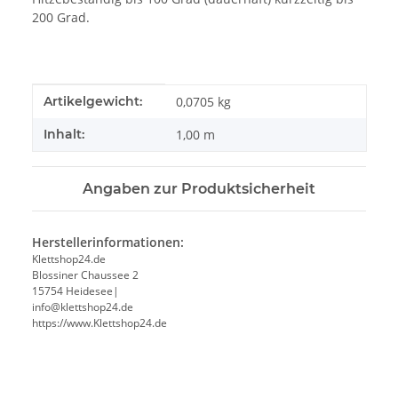
200 Grad.
Produkteigenschaft
Wert
Artikelgewicht:
0,0705
kg
Inhalt:
1,00 m
Angaben zur Produktsicherheit
Herstellerinformationen:
Klettshop24.de
Blossiner Chaussee 2
15754 Heidesee|
info@klettshop24.de
https://www.Klettshop24.de