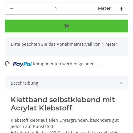
Meter
x
Bitte beachten Sie das Abnahmeintervall von 1 Meter.
ng...
Komponenten werden geladen ...
Beschreibung
Klettband selbstklebend mit
Acrylat Klebstoff
Klebstoff klebt auf allen Untergründen, besonders gut
jedoch auf Kunststoff.
Hitzebeständig bis 100 Grad (dauerhaft) kurzzeitig bis