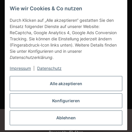
Wie wir Cookies & Co nutzen
Ausgezeichneter Kundenservice
Durch Klicken auf „Alle akzeptieren“ gestatten Sie den
Einsatz folgender Dienste auf unserer Website:
ReCaptcha, Google Analytics 4, Google Ads Conversion
Tracking. Sie können die Einstellung jederzeit ändern
(Fingerabdruck-Icon links unten). Weitere Details finden
Sie unter
Konfigurieren
und in unserer
Datenschutzerklärung
.
Impressum
|
Datenschutz
Alle akzeptieren
Vertrag widerrufen
Konfigurieren
* Alle Preise inkl. gesetzlicher USt., zzgl.
Versand
Google Analytics deaktivieren
Status: Opt-Out-Cookie ist nicht gesetzt
Ablehnen
(Tracking aktiv)
© Klettshop24.de