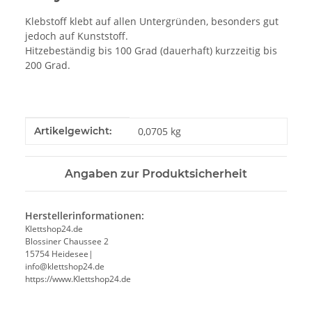
Klebstoff klebt auf allen Untergründen, besonders gut
jedoch auf Kunststoff.
Hitzebeständig bis 100 Grad (dauerhaft) kurzzeitig bis
200 Grad.
Produkteigenschaft
Wert
Artikelgewicht:
0,0705
kg
Angaben zur Produktsicherheit
Herstellerinformationen:
Klettshop24.de
Blossiner Chaussee 2
15754 Heidesee|
info@klettshop24.de
https://www.Klettshop24.de