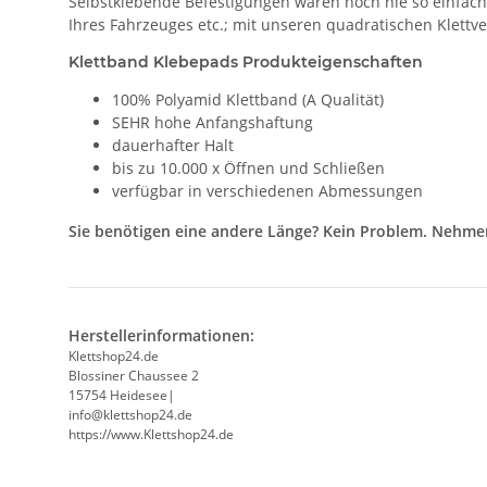
Selbstklebende Befestigungen waren noch nie so einfach.
Ihres Fahrzeuges etc.; mit unseren quadratischen Klettv
Klettband Klebepads Produkteigenschaften
100% Polyamid Klettband (A Qualität)
SEHR hohe Anfangshaftung
dauerhafter Halt
bis zu 10.000 x Öffnen und Schließen
verfügbar in verschiedenen Abmessungen
Sie benötigen eine andere Länge? Kein Problem. Nehmen 
Herstellerinformationen:
Klettshop24.de
Blossiner Chaussee 2
15754 Heidesee|
info@klettshop24.de
https://www.Klettshop24.de