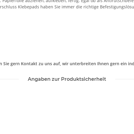
 Papierfolie abziehen, aufkleben, fertig. Egal ob als Antirutschb
erschluss Klebepads haben Sie immer die richtige Befestigungslös
Sie gern Kontakt zu uns auf, wir unterbreiten Ihnen gern ein ind
Angaben zur Produktsicherheit