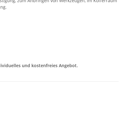
efestigung, zum Anbringen von Werkzeugen, im Kofferraum
ung.
ividuelles und kostenfreies Angebot.