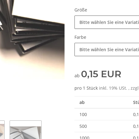
Größe
Bitte wählen Sie eine Variat
Farbe
Bitte wählen Sie eine Variat
0,15 EUR
ab
pro 1 Stück
inkl. 19% USt. , zzg
ab
St
100
0,
500
0,
1000
0,