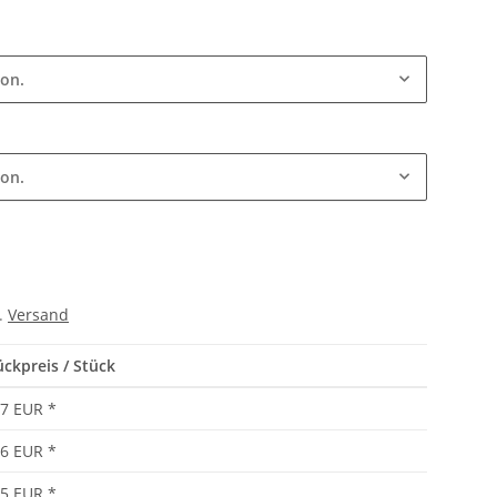
ion.
ion.
l.
Versand
ückpreis / Stück
17 EUR
*
16 EUR
*
15 EUR
*