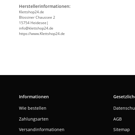
Herstellerinformationen:
Klettshop24.de
Blossiner Chaussee 2
15754 Heidesee|
info@klettshop24.de
https://www.Klettshop24.de
Informationen
Gesetzlich
Wie bestellen
Datenschu
Zahlungsarten
AGB
Versandinformationen
Sitemap