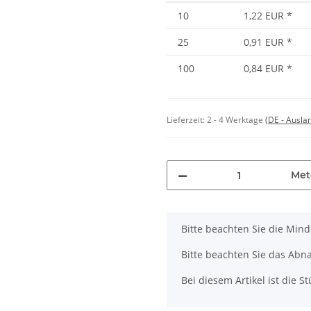
10
1,22 EUR
*
25
0,91 EUR
*
100
0,84 EUR
*
Lieferzeit:
2 - 4 Werktage
(DE - Ausla
Met
x
Bitte beachten Sie die Min
Bitte beachten Sie das Abn
Bei diesem Artikel ist die Stü
Loading...