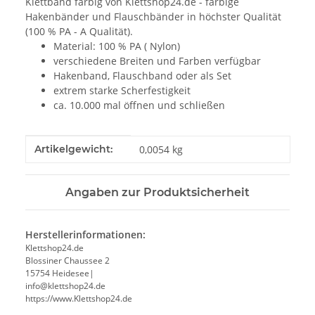
Klettband farbig von Klettshop24.de - farbige
Hakenbänder und Flauschbänder in höchster Qualität
(100 % PA - A Qualität).
Material: 100 % PA ( Nylon)
verschiedene Breiten und Farben verfügbar
Hakenband, Flauschband oder als Set
extrem starke Scherfestigkeit
ca. 10.000 mal öffnen und schließen
Produkteigenschaft
Wert
Artikelgewicht:
0,0054
kg
Angaben zur Produktsicherheit
Herstellerinformationen:
Klettshop24.de
Blossiner Chaussee 2
15754 Heidesee|
info@klettshop24.de
https://www.Klettshop24.de