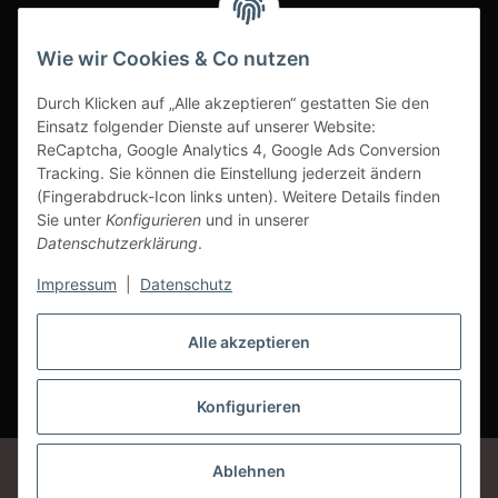
INFOBEREICH
Wie wir Cookies & Co nutzen
Ausgezeichneter Kundenservice
Durch Klicken auf „Alle akzeptieren“ gestatten Sie den
Einsatz folgender Dienste auf unserer Website:
ReCaptcha, Google Analytics 4, Google Ads Conversion
Tracking. Sie können die Einstellung jederzeit ändern
(Fingerabdruck-Icon links unten). Weitere Details finden
Sie unter
Konfigurieren
und in unserer
Datenschutzerklärung
.
Impressum
|
Datenschutz
Alle akzeptieren
Vertrag widerrufen
Konfigurieren
* Alle Preise inkl. gesetzlicher USt., zzgl.
Versand
Google Analytics deaktivieren
Status: Opt-Out-Cookie ist nicht gesetzt
Ablehnen
(Tracking aktiv)