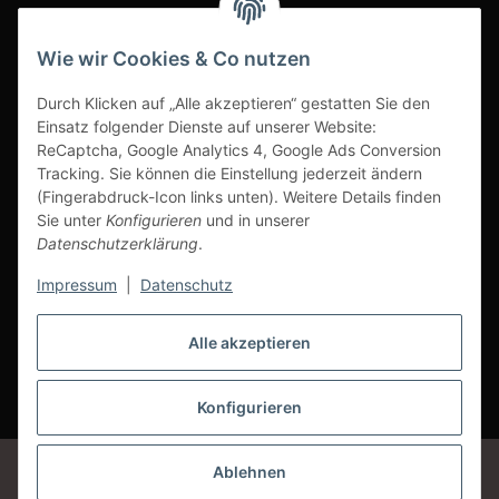
INFOBEREICH
Wie wir Cookies & Co nutzen
Ausgezeichneter Kundenservice
Durch Klicken auf „Alle akzeptieren“ gestatten Sie den
Einsatz folgender Dienste auf unserer Website:
ReCaptcha, Google Analytics 4, Google Ads Conversion
Tracking. Sie können die Einstellung jederzeit ändern
(Fingerabdruck-Icon links unten). Weitere Details finden
Sie unter
Konfigurieren
und in unserer
Datenschutzerklärung
.
Impressum
|
Datenschutz
Alle akzeptieren
Vertrag widerrufen
Konfigurieren
* Alle Preise inkl. gesetzlicher USt., zzgl.
Versand
Google Analytics deaktivieren
Status: Opt-Out-Cookie ist nicht gesetzt
Ablehnen
(Tracking aktiv)