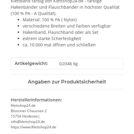
Klettband farbig von Klettshop24.de - farbige
Hakenbänder und Flauschbänder in höchster Qualität
(100 % PA - A Qualität).
Material: 100 % PA ( Nylon)
verschiedene Breiten und Farben verfügbar
Hakenband, Flauschband oder als Set
extrem starke Scherfestigkeit
ca. 10.000 mal öffnen und schließen
Produkteigenschaft
Wert
Artikelgewicht:
0,0346
kg
Angaben zur Produktsicherheit
Herstellerinformationen:
Klettshop24.de
Blossiner Chaussee 2
15754 Heidesee|
info@klettshop24.de
https://www.Klettshop24.de