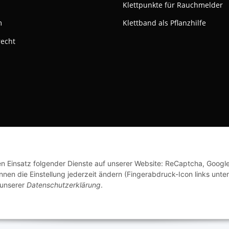
Klettpunkte für Rauchmelder
m
Klettband als Pflanzhilfe
recht
ktivieren
Status: Opt-Out-Cookie ist nicht gesetzt (Tracking aktiv)
© Klettshop24.de
den Einsatz folgender Dienste auf unserer Website: ReCaptcha, Googl
nen die Einstellung jederzeit ändern (Fingerabdruck-Icon links unten
 unserer
Datenschutzerklärung
.