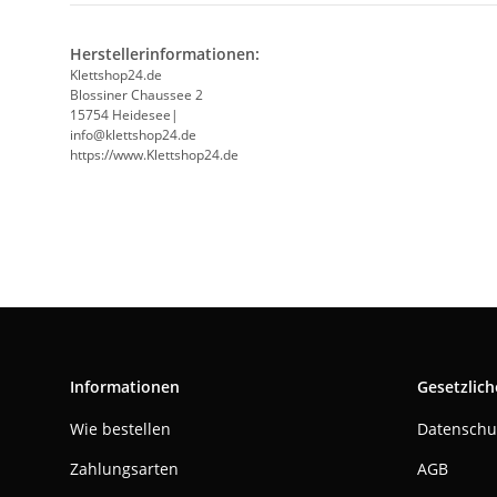
Herstellerinformationen:
Klettshop24.de
Blossiner Chaussee 2
15754 Heidesee|
info@klettshop24.de
https://www.Klettshop24.de
Informationen
Gesetzlich
Wie bestellen
Datenschu
Zahlungsarten
AGB