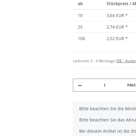
ab
Stückpreis / 
10
3,64 EUR
*
25
2,74 EUR
*
100
2,52 EUR
*
Lieferzeit:
2 - 4 Werktage
(DE - Ausla
Met
x
Bitte beachten Sie die Min
Bitte beachten Sie das Abn
Bei diesem Artikel ist die Stü