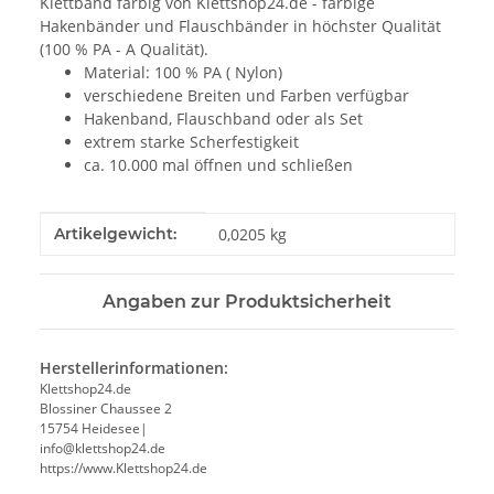
Klettband farbig von Klettshop24.de - farbige
Hakenbänder und Flauschbänder in höchster Qualität
(100 % PA - A Qualität).
Material: 100 % PA ( Nylon)
verschiedene Breiten und Farben verfügbar
Hakenband, Flauschband oder als Set
extrem starke Scherfestigkeit
ca. 10.000 mal öffnen und schließen
Produkteigenschaft
Wert
Artikelgewicht:
0,0205
kg
Angaben zur Produktsicherheit
Herstellerinformationen:
Klettshop24.de
Blossiner Chaussee 2
15754 Heidesee|
info@klettshop24.de
https://www.Klettshop24.de