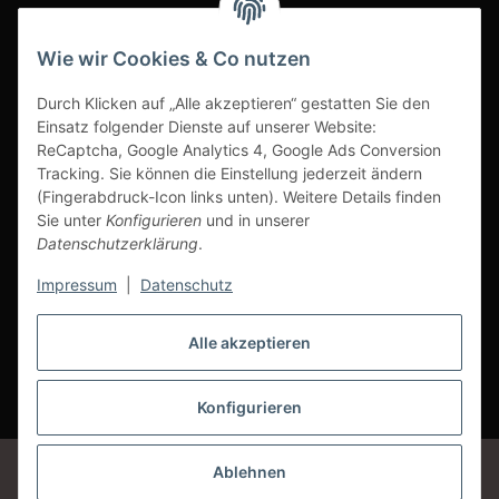
INFOBEREICH
Wie wir Cookies & Co nutzen
Ausgezeichneter Kundenservice
Durch Klicken auf „Alle akzeptieren“ gestatten Sie den
Einsatz folgender Dienste auf unserer Website:
ReCaptcha, Google Analytics 4, Google Ads Conversion
Tracking. Sie können die Einstellung jederzeit ändern
(Fingerabdruck-Icon links unten). Weitere Details finden
Sie unter
Konfigurieren
und in unserer
Datenschutzerklärung
.
Impressum
|
Datenschutz
Alle akzeptieren
Vertrag widerrufen
Konfigurieren
* Alle Preise inkl. gesetzlicher USt., zzgl.
Versand
Google Analytics deaktivieren
Status: Opt-Out-Cookie ist nicht gesetzt
Ablehnen
(Tracking aktiv)