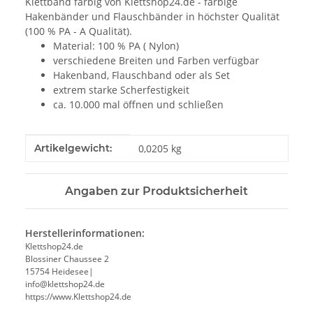
Klettband farbig von Klettshop24.de - farbige
Hakenbänder und Flauschbänder in höchster Qualität
(100 % PA - A Qualität).
Material: 100 % PA ( Nylon)
verschiedene Breiten und Farben verfügbar
Hakenband, Flauschband oder als Set
extrem starke Scherfestigkeit
ca. 10.000 mal öffnen und schließen
Produkteigenschaft
Wert
Artikelgewicht:
0,0205
kg
Angaben zur Produktsicherheit
Herstellerinformationen:
Klettshop24.de
Blossiner Chaussee 2
15754 Heidesee|
info@klettshop24.de
https://www.Klettshop24.de