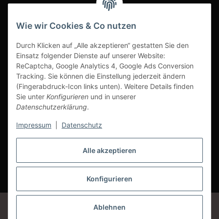
INFOBEREICH
Wie wir Cookies & Co nutzen
Ausgezeichneter Kundenservice
Durch Klicken auf „Alle akzeptieren“ gestatten Sie den
Einsatz folgender Dienste auf unserer Website:
ReCaptcha, Google Analytics 4, Google Ads Conversion
Tracking. Sie können die Einstellung jederzeit ändern
(Fingerabdruck-Icon links unten). Weitere Details finden
Sie unter
Konfigurieren
und in unserer
Datenschutzerklärung
.
Impressum
|
Datenschutz
Alle akzeptieren
Vertrag widerrufen
Konfigurieren
* Alle Preise inkl. gesetzlicher USt., zzgl.
Versand
Google Analytics deaktivieren
Status: Opt-Out-Cookie ist nicht gesetzt
Ablehnen
(Tracking aktiv)