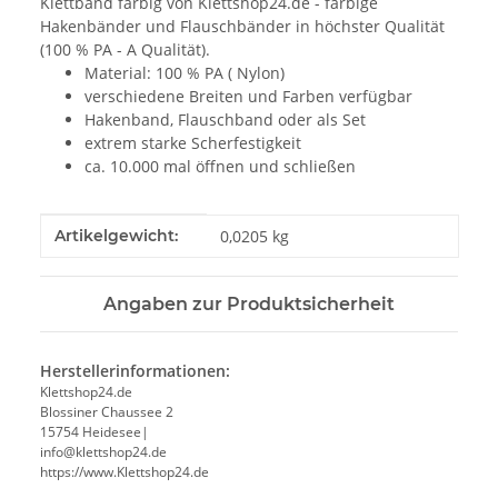
Klettband farbig von Klettshop24.de - farbige
Hakenbänder und Flauschbänder in höchster Qualität
(100 % PA - A Qualität).
Material: 100 % PA ( Nylon)
verschiedene Breiten und Farben verfügbar
Hakenband, Flauschband oder als Set
extrem starke Scherfestigkeit
ca. 10.000 mal öffnen und schließen
Produkteigenschaft
Wert
Artikelgewicht:
0,0205
kg
Angaben zur Produktsicherheit
Herstellerinformationen:
Klettshop24.de
Blossiner Chaussee 2
15754 Heidesee|
info@klettshop24.de
https://www.Klettshop24.de