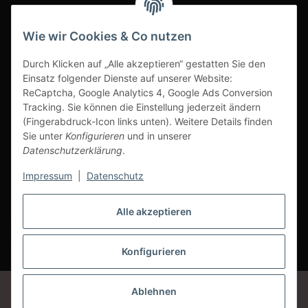
INFOBEREICH
Wie wir Cookies & Co nutzen
Ausgezeichneter Kundenservice
Durch Klicken auf „Alle akzeptieren“ gestatten Sie den
Einsatz folgender Dienste auf unserer Website:
ReCaptcha, Google Analytics 4, Google Ads Conversion
Tracking. Sie können die Einstellung jederzeit ändern
(Fingerabdruck-Icon links unten). Weitere Details finden
Sie unter
Konfigurieren
und in unserer
Datenschutzerklärung
.
Impressum
|
Datenschutz
Alle akzeptieren
Vertrag widerrufen
Konfigurieren
* Alle Preise inkl. gesetzlicher USt., zzgl.
Versand
Google Analytics deaktivieren
Status: Opt-Out-Cookie ist nicht gesetzt
Ablehnen
(Tracking aktiv)