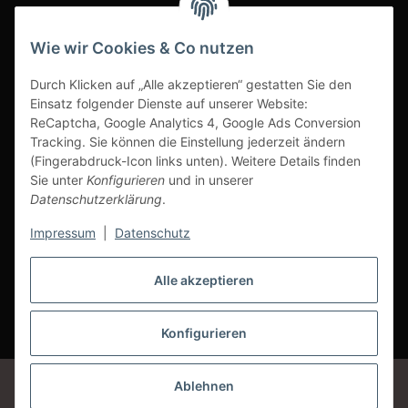
INFOBEREICH
Wie wir Cookies & Co nutzen
Ausgezeichneter Kundenservice
Durch Klicken auf „Alle akzeptieren“ gestatten Sie den
Einsatz folgender Dienste auf unserer Website:
ReCaptcha, Google Analytics 4, Google Ads Conversion
Tracking. Sie können die Einstellung jederzeit ändern
(Fingerabdruck-Icon links unten). Weitere Details finden
Sie unter
Konfigurieren
und in unserer
Datenschutzerklärung
.
Impressum
|
Datenschutz
Alle akzeptieren
Vertrag widerrufen
Konfigurieren
* Alle Preise inkl. gesetzlicher USt., zzgl.
Versand
Google Analytics deaktivieren
Status: Opt-Out-Cookie ist nicht gesetzt
Ablehnen
(Tracking aktiv)