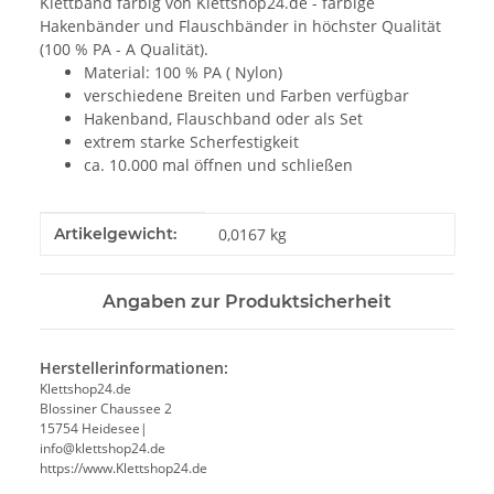
Klettband farbig von Klettshop24.de - farbige
Hakenbänder und Flauschbänder in höchster Qualität
(100 % PA - A Qualität).
Material: 100 % PA ( Nylon)
verschiedene Breiten und Farben verfügbar
Hakenband, Flauschband oder als Set
extrem starke Scherfestigkeit
ca. 10.000 mal öffnen und schließen
Produkteigenschaft
Wert
Artikelgewicht:
0,0167
kg
Angaben zur Produktsicherheit
Herstellerinformationen:
Klettshop24.de
Blossiner Chaussee 2
15754 Heidesee|
info@klettshop24.de
https://www.Klettshop24.de