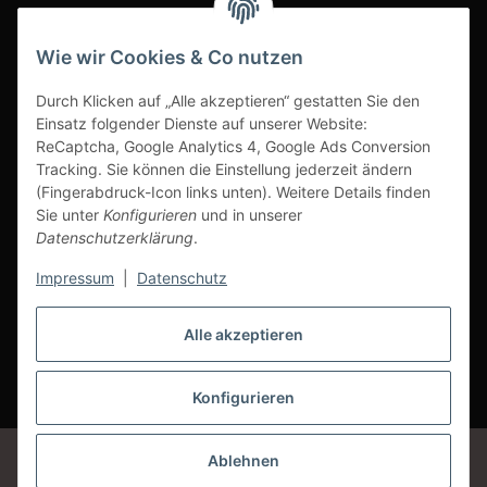
INFOBEREICH
Wie wir Cookies & Co nutzen
Ausgezeichneter Kundenservice
Durch Klicken auf „Alle akzeptieren“ gestatten Sie den
Einsatz folgender Dienste auf unserer Website:
ReCaptcha, Google Analytics 4, Google Ads Conversion
Tracking. Sie können die Einstellung jederzeit ändern
(Fingerabdruck-Icon links unten). Weitere Details finden
Sie unter
Konfigurieren
und in unserer
Datenschutzerklärung
.
Impressum
|
Datenschutz
Alle akzeptieren
Vertrag widerrufen
Konfigurieren
* Alle Preise inkl. gesetzlicher USt., zzgl.
Versand
Google Analytics deaktivieren
Status: Opt-Out-Cookie ist nicht gesetzt
Ablehnen
(Tracking aktiv)