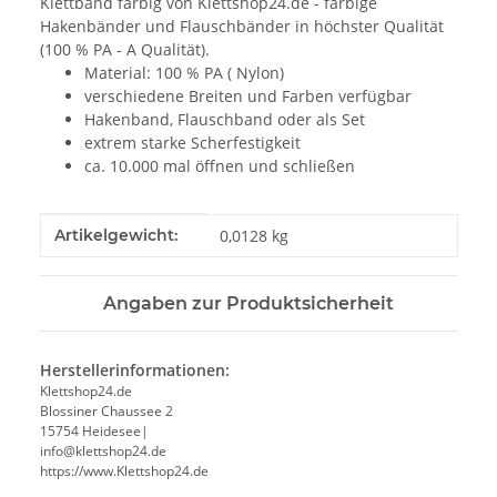
Klettband farbig von Klettshop24.de - farbige
Hakenbänder und Flauschbänder in höchster Qualität
(100 % PA - A Qualität).
Material: 100 % PA ( Nylon)
verschiedene Breiten und Farben verfügbar
Hakenband, Flauschband oder als Set
extrem starke Scherfestigkeit
ca. 10.000 mal öffnen und schließen
Produkteigenschaft
Wert
Artikelgewicht:
0,0128
kg
Angaben zur Produktsicherheit
Herstellerinformationen:
Klettshop24.de
Blossiner Chaussee 2
15754 Heidesee|
info@klettshop24.de
https://www.Klettshop24.de