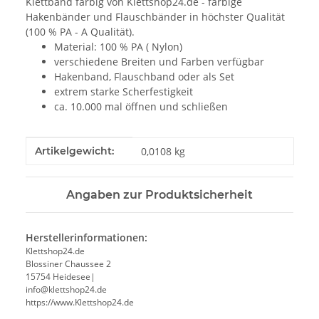
Klettband farbig von Klettshop24.de - farbige
Hakenbänder und Flauschbänder in höchster Qualität
(100 % PA - A Qualität).
Material: 100 % PA ( Nylon)
verschiedene Breiten und Farben verfügbar
Hakenband, Flauschband oder als Set
extrem starke Scherfestigkeit
ca. 10.000 mal öffnen und schließen
Produkteigenschaft
Wert
Artikelgewicht:
0,0108
kg
Angaben zur Produktsicherheit
Herstellerinformationen:
Klettshop24.de
Blossiner Chaussee 2
15754 Heidesee|
info@klettshop24.de
https://www.Klettshop24.de