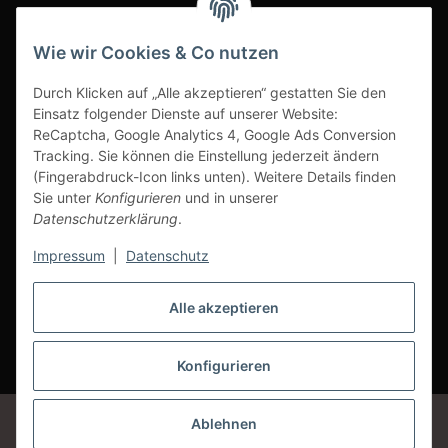
INFOBEREICH
Wie wir Cookies & Co nutzen
Ausgezeichneter Kundenservice
Durch Klicken auf „Alle akzeptieren“ gestatten Sie den
Einsatz folgender Dienste auf unserer Website:
ReCaptcha, Google Analytics 4, Google Ads Conversion
Tracking. Sie können die Einstellung jederzeit ändern
(Fingerabdruck-Icon links unten). Weitere Details finden
Sie unter
Konfigurieren
und in unserer
Datenschutzerklärung
.
Impressum
|
Datenschutz
Alle akzeptieren
Vertrag widerrufen
Konfigurieren
* Alle Preise inkl. gesetzlicher USt., zzgl.
Versand
Google Analytics deaktivieren
Status: Opt-Out-Cookie ist nicht gesetzt
Ablehnen
(Tracking aktiv)