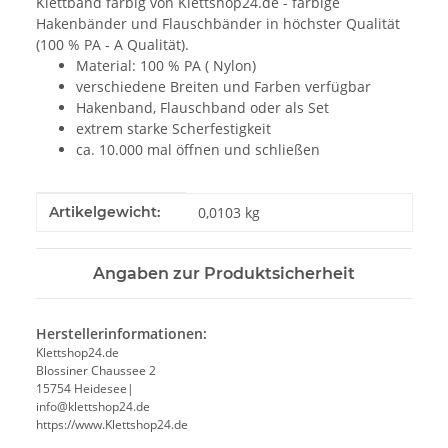
Klettband farbig von Klettshop24.de - farbige
Hakenbänder und Flauschbänder in höchster Qualität
(100 % PA - A Qualität).
Material: 100 % PA ( Nylon)
verschiedene Breiten und Farben verfügbar
Hakenband, Flauschband oder als Set
extrem starke Scherfestigkeit
ca. 10.000 mal öffnen und schließen
Produkteigenschaft
Wert
Artikelgewicht:
0,0103
kg
Angaben zur Produktsicherheit
Herstellerinformationen:
Klettshop24.de
Blossiner Chaussee 2
15754 Heidesee|
info@klettshop24.de
https://www.Klettshop24.de