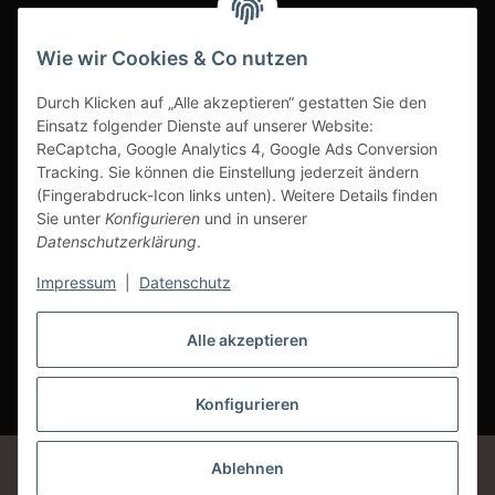
INFOBEREICH
Wie wir Cookies & Co nutzen
Ausgezeichneter Kundenservice
Durch Klicken auf „Alle akzeptieren“ gestatten Sie den
Einsatz folgender Dienste auf unserer Website:
ReCaptcha, Google Analytics 4, Google Ads Conversion
Tracking. Sie können die Einstellung jederzeit ändern
(Fingerabdruck-Icon links unten). Weitere Details finden
Sie unter
Konfigurieren
und in unserer
Datenschutzerklärung
.
Impressum
|
Datenschutz
Alle akzeptieren
Vertrag widerrufen
Konfigurieren
* Alle Preise inkl. gesetzlicher USt., zzgl.
Versand
Google Analytics deaktivieren
Status: Opt-Out-Cookie ist nicht gesetzt
Ablehnen
(Tracking aktiv)