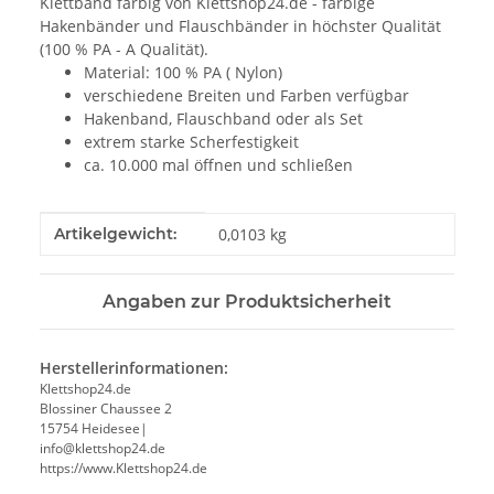
Klettband farbig von Klettshop24.de - farbige
Hakenbänder und Flauschbänder in höchster Qualität
(100 % PA - A Qualität).
Material: 100 % PA ( Nylon)
verschiedene Breiten und Farben verfügbar
Hakenband, Flauschband oder als Set
extrem starke Scherfestigkeit
ca. 10.000 mal öffnen und schließen
Produkteigenschaft
Wert
Artikelgewicht:
0,0103
kg
Angaben zur Produktsicherheit
Herstellerinformationen:
Klettshop24.de
Blossiner Chaussee 2
15754 Heidesee|
info@klettshop24.de
https://www.Klettshop24.de