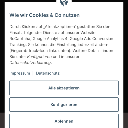
INFOBEREICH
Wie wir Cookies & Co nutzen
Ausgezeichneter Kundenservice
Durch Klicken auf „Alle akzeptieren“ gestatten Sie den
Einsatz folgender Dienste auf unserer Website:
ReCaptcha, Google Analytics 4, Google Ads Conversion
Tracking. Sie können die Einstellung jederzeit ändern
(Fingerabdruck-Icon links unten). Weitere Details finden
Sie unter
Konfigurieren
und in unserer
Datenschutzerklärung
.
Impressum
|
Datenschutz
Alle akzeptieren
Vertrag widerrufen
Konfigurieren
* Alle Preise inkl. gesetzlicher USt., zzgl.
Versand
Google Analytics deaktivieren
Status: Opt-Out-Cookie ist nicht gesetzt
Ablehnen
(Tracking aktiv)