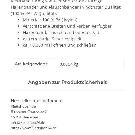
Klettband farbig von Klettshop24.de - farbige
Hakenbänder und Flauschbänder in höchster Qualität
(100 % PA - A Qualität).
Material: 100 % PA ( Nylon)
verschiedene Breiten und Farben verfügbar
Hakenband, Flauschband oder als Set
extrem starke Scherfestigkeit
ca. 10.000 mal öffnen und schließen
Produkteigenschaft
Wert
Artikelgewicht:
0,0064
kg
Angaben zur Produktsicherheit
Herstellerinformationen:
Klettshop24.de
Blossiner Chaussee 2
15754 Heidesee|
info@klettshop24.de
https://www.Klettshop24.de