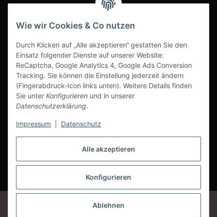
INFOBEREICH
Wie wir Cookies & Co nutzen
Ausgezeichneter Kundenservice
Durch Klicken auf „Alle akzeptieren“ gestatten Sie den
Einsatz folgender Dienste auf unserer Website:
ReCaptcha, Google Analytics 4, Google Ads Conversion
Tracking. Sie können die Einstellung jederzeit ändern
(Fingerabdruck-Icon links unten). Weitere Details finden
Sie unter
Konfigurieren
und in unserer
Datenschutzerklärung
.
Impressum
|
Datenschutz
Alle akzeptieren
Vertrag widerrufen
Konfigurieren
* Alle Preise inkl. gesetzlicher USt., zzgl.
Versand
Google Analytics deaktivieren
Status: Opt-Out-Cookie ist nicht gesetzt
Ablehnen
(Tracking aktiv)