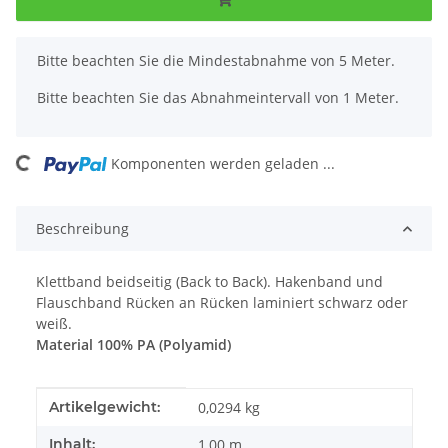
x
Bitte beachten Sie die Mindestabnahme von 5 Meter.
Bitte beachten Sie das Abnahmeintervall von 1 Meter.
Komponenten werden geladen ...
Loading...
Beschreibung
Klettband beidseitig (Back to Back). Hakenband und
Flauschband Rücken an Rücken laminiert schwarz oder
weiß.
Material 100% PA (Polyamid)
Produkteigenschaft
Wert
Artikelgewicht:
0,0294
kg
Inhalt:
1,00 m