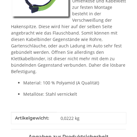
Umlenköse und Kabelklett
zur festen Montage
besteht in der
Verschweißung der
Hakenspitze. Diese wird hier auf der selben Seite
angebracht wie das Flauschband. Somit können mit
diesen Kabelbinder Gegenstände wie Rohre,
Gartenschläuche, oder auch Ladung im Auto sehr fest
gebündelt werden. Öffnen Sie allerdings den
Klettkabelbinder, ist dieser nicht mehr mit dem zu
bündelnden Gegenstand verbunden. Daher die lösbare
Befestigung.
Material: 100 % Polyamid (A Qualität)
Metallöse: Stahl vernickelt
Produkteigenschaft
Wert
Artikelgewicht:
0,0222
kg
Angaben zur Produktsicherheit