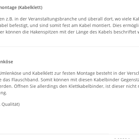
montage (Kabelklett)
en z.B. in der Veranstaltungsbranche und überall dort, wo viele K
bel befestigt, und sind somit fest am Kabel montiert. Dies ermö
ter können die Hakenspitzen mit der Länge des Kabels beschriftet 
enköse
mlenköse und Kabelklett zur festen Montage besteht in der Versc
ie das Flauschband. Somit können mit diesen Kabelbinder Gegenst
erden. Öffnen Sie allerdings den Klettkabelbinder, ist dieser n
ung.
 Qualität)