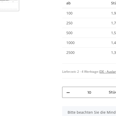
ab
St
100
1,
250
1,
500
1,
1000
1,
2500
1,
Lieferzeit:
2 - 4 Werktage
(DE - Ausla
Stü
x
Bitte beachten Sie die Min