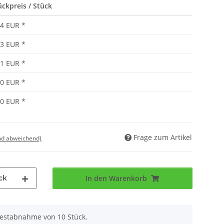
ückpreis / Stück
94 EUR
*
73 EUR
*
51 EUR
*
40 EUR
*
30 EUR
*
Frage zum Artikel
nd abweichend)
ck
In den Warenkorb
destabnahme von 10 Stück.