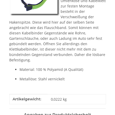
Umlenköse und Kabelklett
zur festen Montage
besteht in der
Verschweißung der
Hakenspitze. Diese wird hier auf der selben Seite
angebracht wie das Flauschband. Somit können mit
diesen Kabelbinder Gegenstände wie Rohre,
Gartenschläuche, oder auch Ladung im Auto sehr fest
gebündelt werden. Öffnen Sie allerdings den
Klettkabelbinder, ist dieser nicht mehr mit dem zu
bündelnden Gegenstand verbunden. Daher die lösbare
Befestigung.
Material: 100 % Polyamid (A Qualität)
Metallöse: Stahl vernickelt
Produkteigenschaft
Wert
Artikelgewicht:
0,0222
kg
Angaben zur Produktsicherheit