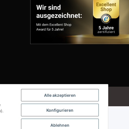
Powered by
JTL-Shop
Alle akzeptieren
e
Konfigurieren
).
Ablehnen