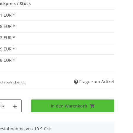
ückpreis / Stück
21 EUR
*
98 EUR
*
73 EUR
*
59 EUR
*
48 EUR
*
Frage zum Artikel
nd abweichend)
ck
In den Warenkorb
destabnahme von 10 Stück.