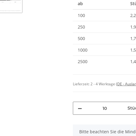
ab
St
100
2,
250
1,
500
1,
1000
1,
2500
1,
Lieferzeit:
2 - 4 Werktage
(DE - Ausla
Stü
x
Bitte beachten Sie die Min