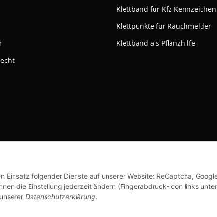
Klettband für Kfz Kennzeichen
Klettpunkte für Rauchmelder
m
Klettband als Pflanzhilfe
recht
ktivieren
Status: Opt-Out-Cookie ist nicht gesetzt (Tracking aktiv)
© Klettshop24.de
den Einsatz folgender Dienste auf unserer Website: ReCaptcha, Googl
nen die Einstellung jederzeit ändern (Fingerabdruck-Icon links unten
 unserer
Datenschutzerklärung
.