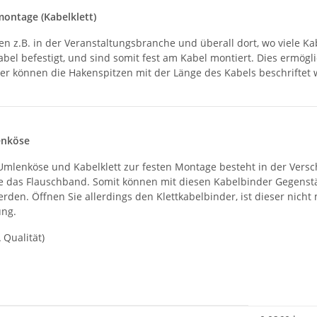
montage (Kabelklett)
en z.B. in der Veranstaltungsbranche und überall dort, wo viele K
bel befestigt, und sind somit fest am Kabel montiert. Dies ermö
ter können die Hakenspitzen mit der Länge des Kabels beschriftet 
enköse
mlenköse und Kabelklett zur festen Montage besteht in der Versc
ie das Flauschband. Somit können mit diesen Kabelbinder Gegenst
erden. Öffnen Sie allerdings den Klettkabelbinder, ist dieser n
ung.
 Qualität)