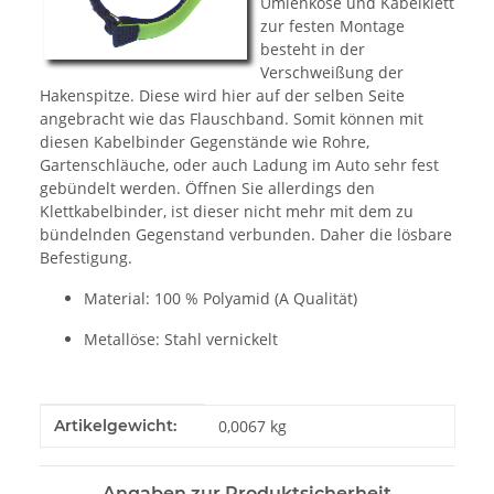
Umlenköse und Kabelklett
zur festen Montage
besteht in der
Verschweißung der
Hakenspitze. Diese wird hier auf der selben Seite
angebracht wie das Flauschband. Somit können mit
diesen Kabelbinder Gegenstände wie Rohre,
Gartenschläuche, oder auch Ladung im Auto sehr fest
gebündelt werden. Öffnen Sie allerdings den
Klettkabelbinder, ist dieser nicht mehr mit dem zu
bündelnden Gegenstand verbunden. Daher die lösbare
Befestigung.
Material: 100 % Polyamid (A Qualität)
Metallöse: Stahl vernickelt
Produkteigenschaft
Wert
Artikelgewicht:
0,0067
kg
Angaben zur Produktsicherheit