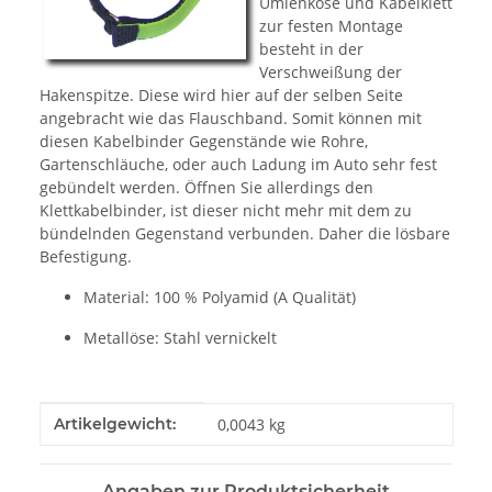
Umlenköse und Kabelklett
zur festen Montage
besteht in der
Verschweißung der
Hakenspitze. Diese wird hier auf der selben Seite
angebracht wie das Flauschband. Somit können mit
diesen Kabelbinder Gegenstände wie Rohre,
Gartenschläuche, oder auch Ladung im Auto sehr fest
gebündelt werden. Öffnen Sie allerdings den
Klettkabelbinder, ist dieser nicht mehr mit dem zu
bündelnden Gegenstand verbunden. Daher die lösbare
Befestigung.
Material: 100 % Polyamid (A Qualität)
Metallöse: Stahl vernickelt
Produkteigenschaft
Wert
Artikelgewicht:
0,0043
kg
Angaben zur Produktsicherheit