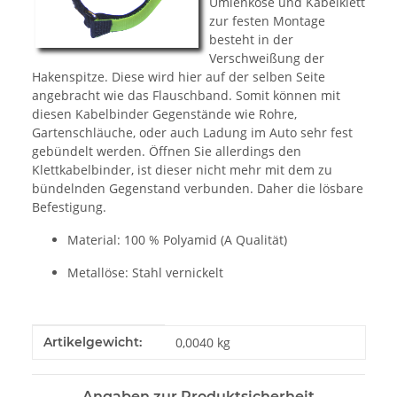
Umlenköse und Kabelklett
zur festen Montage
besteht in der
Verschweißung der
Hakenspitze. Diese wird hier auf der selben Seite
angebracht wie das Flauschband. Somit können mit
diesen Kabelbinder Gegenstände wie Rohre,
Gartenschläuche, oder auch Ladung im Auto sehr fest
gebündelt werden. Öffnen Sie allerdings den
Klettkabelbinder, ist dieser nicht mehr mit dem zu
bündelnden Gegenstand verbunden. Daher die lösbare
Befestigung.
Material: 100 % Polyamid (A Qualität)
Metallöse: Stahl vernickelt
Produkteigenschaft
Wert
Artikelgewicht:
0,0040
kg
Angaben zur Produktsicherheit