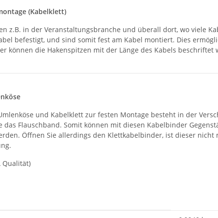
montage (Kabelklett)
en z.B. in der Veranstaltungsbranche und überall dort, wo viele K
bel befestigt, und sind somit fest am Kabel montiert. Dies ermö
ter können die Hakenspitzen mit der Länge des Kabels beschriftet 
enköse
mlenköse und Kabelklett zur festen Montage besteht in der Versc
ie das Flauschband. Somit können mit diesen Kabelbinder Gegenst
erden. Öffnen Sie allerdings den Klettkabelbinder, ist dieser n
ung.
 Qualität)