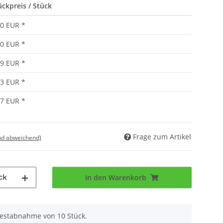
ückpreis / Stück
00 EUR
*
90 EUR
*
79 EUR
*
73 EUR
*
67 EUR
*
Frage zum Artikel
nd abweichend)
ck
In den Warenkorb
destabnahme von 10 Stück.