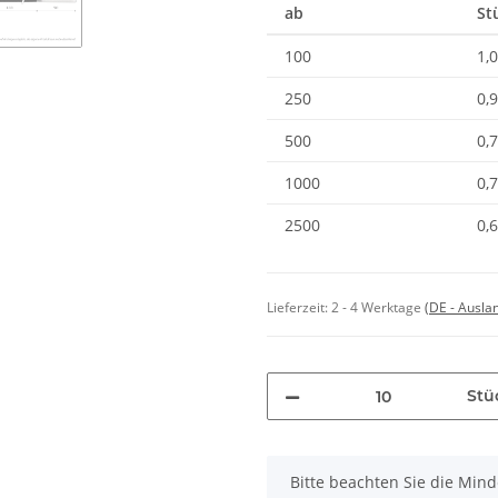
ab
St
100
1,
250
0,
500
0,
1000
0,
2500
0,
Lieferzeit:
2 - 4 Werktage
(DE - Ausla
Stü
x
Bitte beachten Sie die Min