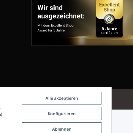
Powered by
JTL-Shop
Alle akzeptieren
e
Konfigurieren
).
Ablehnen