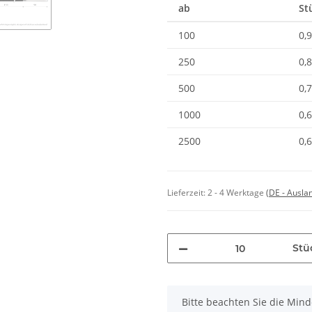
ab
St
100
0,
250
0,
500
0,
1000
0,
2500
0,
Lieferzeit:
2 - 4 Werktage
(DE - Ausla
Stü
x
Bitte beachten Sie die Min