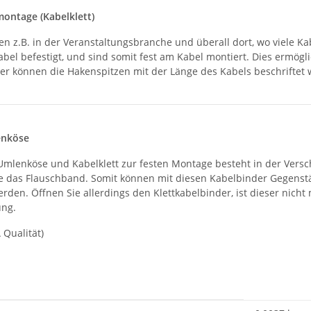
montage (Kabelklett)
en z.B. in der Veranstaltungsbranche und überall dort, wo viele K
bel befestigt, und sind somit fest am Kabel montiert. Dies ermö
ter können die Hakenspitzen mit der Länge des Kabels beschriftet 
enköse
mlenköse und Kabelklett zur festen Montage besteht in der Versc
ie das Flauschband. Somit können mit diesen Kabelbinder Gegenst
erden. Öffnen Sie allerdings den Klettkabelbinder, ist dieser n
ung.
 Qualität)