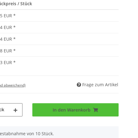
ückpreis / Stück
95 EUR
*
84 EUR
*
74 EUR
*
68 EUR
*
63 EUR
*
Frage zum Artikel
nd abweichend)
ck
In den Warenkorb
destabnahme von 10 Stück.