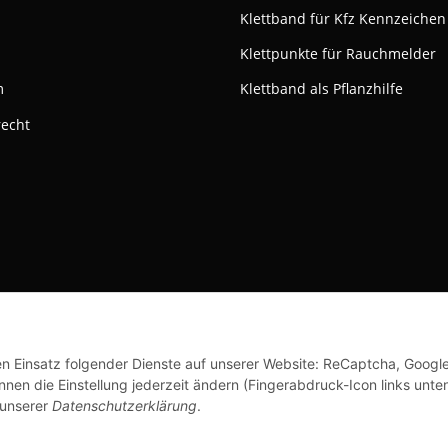
Klettband für Kfz Kennzeichen
Klettpunkte für Rauchmelder
m
Klettband als Pflanzhilfe
recht
ktivieren
Status: Opt-Out-Cookie ist nicht gesetzt (Tracking aktiv)
© Klettshop24.de
den Einsatz folgender Dienste auf unserer Website: ReCaptcha, Googl
nen die Einstellung jederzeit ändern (Fingerabdruck-Icon links unten
 unserer
Datenschutzerklärung
.