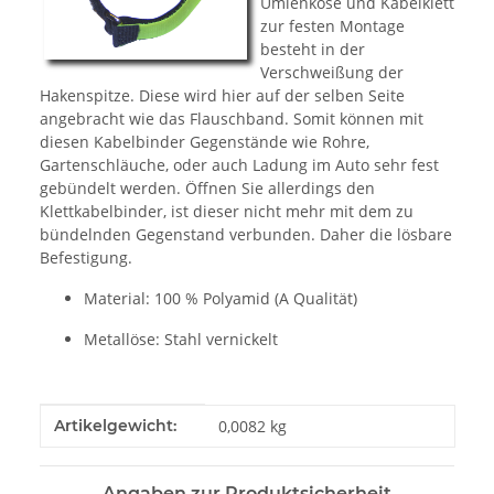
Umlenköse und Kabelklett
zur festen Montage
besteht in der
Verschweißung der
Hakenspitze. Diese wird hier auf der selben Seite
angebracht wie das Flauschband. Somit können mit
diesen Kabelbinder Gegenstände wie Rohre,
Gartenschläuche, oder auch Ladung im Auto sehr fest
gebündelt werden. Öffnen Sie allerdings den
Klettkabelbinder, ist dieser nicht mehr mit dem zu
bündelnden Gegenstand verbunden. Daher die lösbare
Befestigung.
Material: 100 % Polyamid (A Qualität)
Metallöse: Stahl vernickelt
Produkteigenschaft
Wert
Artikelgewicht:
0,0082
kg
Angaben zur Produktsicherheit