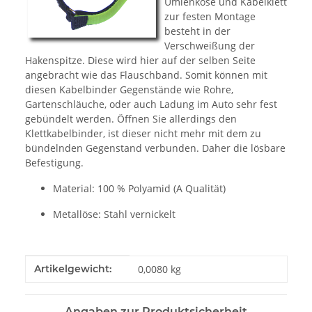
Umlenköse und Kabelklett
zur festen Montage
besteht in der
Verschweißung der
Hakenspitze. Diese wird hier auf der selben Seite
angebracht wie das Flauschband. Somit können mit
diesen Kabelbinder Gegenstände wie Rohre,
Gartenschläuche, oder auch Ladung im Auto sehr fest
gebündelt werden. Öffnen Sie allerdings den
Klettkabelbinder, ist dieser nicht mehr mit dem zu
bündelnden Gegenstand verbunden. Daher die lösbare
Befestigung.
Material: 100 % Polyamid (A Qualität)
Metallöse: Stahl vernickelt
Produkteigenschaft
Wert
Artikelgewicht:
0,0080
kg
Angaben zur Produktsicherheit