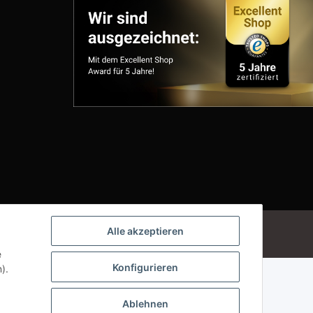
Powered by
JTL-Shop
Alle akzeptieren
e
Konfigurieren
).
Ablehnen