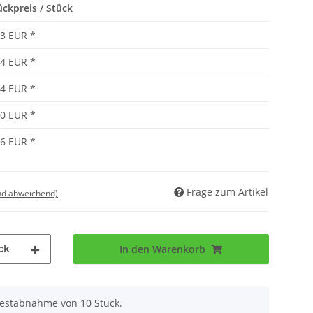
ückpreis / Stück
83 EUR
*
74 EUR
*
64 EUR
*
60 EUR
*
56 EUR
*
Frage zum Artikel
nd abweichend)
ck
In den Warenkorb
destabnahme von 10 Stück.