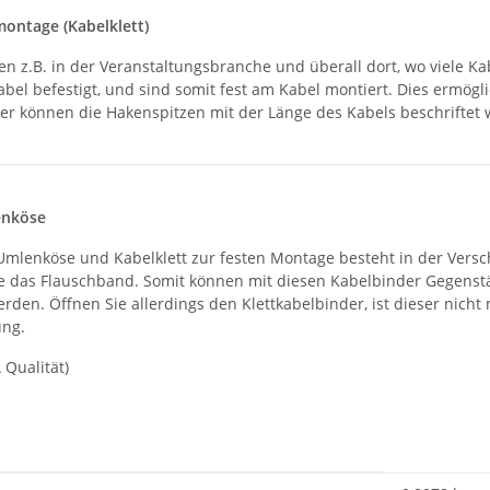
montage (Kabelklett)
en z.B. in der Veranstaltungsbranche und überall dort, wo viele K
bel befestigt, und sind somit fest am Kabel montiert. Dies ermö
ter können die Hakenspitzen mit der Länge des Kabels beschriftet 
enköse
mlenköse und Kabelklett zur festen Montage besteht in der Versc
ie das Flauschband. Somit können mit diesen Kabelbinder Gegenst
erden. Öffnen Sie allerdings den Klettkabelbinder, ist dieser n
ung.
 Qualität)