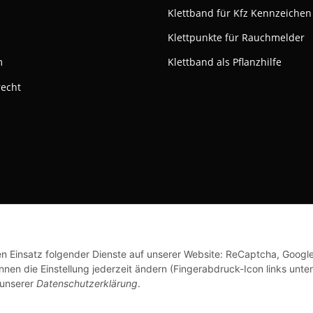
Klettband für Kfz Kennzeichen
Klettpunkte für Rauchmelder
m
Klettband als Pflanzhilfe
recht
ktivieren
Status: Opt-Out-Cookie ist nicht gesetzt (Tracking aktiv)
© Klettshop24.de
den Einsatz folgender Dienste auf unserer Website: ReCaptcha, Googl
nen die Einstellung jederzeit ändern (Fingerabdruck-Icon links unten
 unserer
Datenschutzerklärung
.