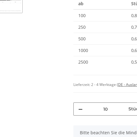
ab
St
100
0,
250
0,
500
0,
1000
0,
2500
0,
Lieferzeit:
2 - 4 Werktage
(DE - Ausla
Stü
x
Bitte beachten Sie die Min